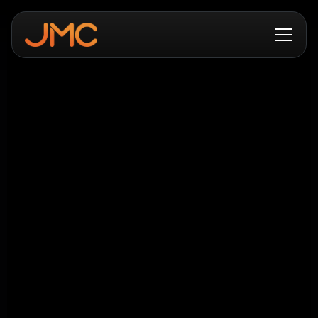
Tack R Kjellbergs Plast!
Vi har i veckan gjort klart leveransen av en
Borche BU500, samt Enmair Servorobot EMW-
10-1700 med robotcell.
Vi tackar Kjellbergs Plast för det fortsatta
förtroendet och ser fram emot ett vidare gott
samarbete.