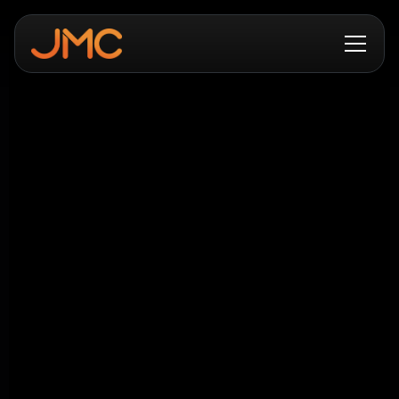
Leverans av Helelektrisk
Borche BD160 till kund i
Mälardalen
Leverans av Helelektrisk formspruta Borche
BD160 till kund i Mälardalen.
Vi tackar för visat förtroende och ser fram emot
fortsatt samarbete.